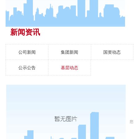
新闻资讯
公司新闻
集团新闻
国资动态
公示公告
基层动态
您