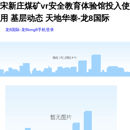
宋新庄煤矿vr安全教育体验馆投入使
用 基层动态 天地华泰-龙8国际
龙8国际-龙8long8手机登录