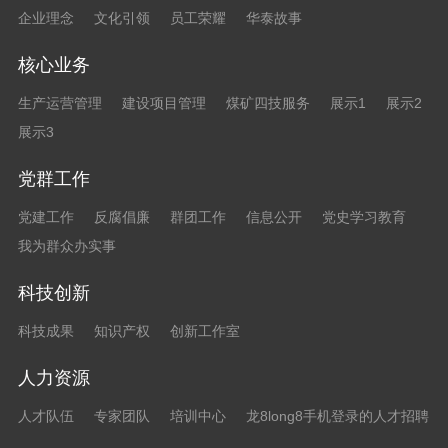
企业理念
文化引领
员工荣耀
华泰故事
核心业务
生产运营管理
建设项目管理
煤矿四技服务
展示1
展示2
展示3
党群工作
党建工作
反腐倡廉
群团工作
信息公开
党史学习教育
我为群众办实事
科技创新
科技成果
知识产权
创新工作室
人力资源
人才队伍
专家团队
培训中心
龙8long8手机登录的人才招聘