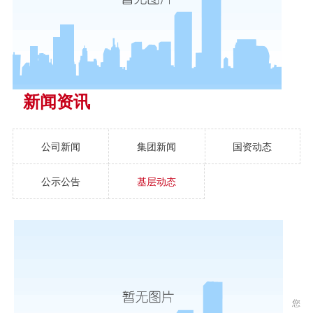
新闻资讯
公司新闻
集团新闻
国资动态
公示公告
基层动态
您