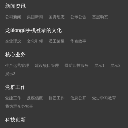
新闻资讯
公司新闻
集团新闻
国资动态
公示公告
基层动态
龙8long8手机登录的文化
企业理念
文化引领
员工荣耀
华泰故事
核心业务
生产运营管理
建设项目管理
煤矿四技服务
展示1
展示2
展示3
党群工作
党建工作
反腐倡廉
群团工作
信息公开
党史学习教育
我为群众办实事
科技创新