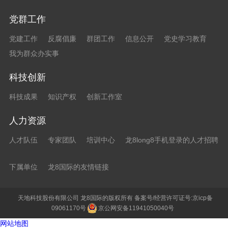
党群工作
党建工作
反腐倡廉
群团工作
信息公开
党史学习教育
我为群众办实事
科技创新
科技成果
知识产权
创新工作室
人力资源
人才队伍
专家团队
培训中心
龙8long8手机登录的人才招聘
下属单位
龙8国际的友情链接
天地科技股份有限公司 龙8国际的版权所有 备案号/经营许可证号:京icp备
09061170号
京公网安备11941050040号
网站地图