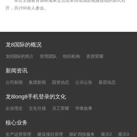
本次主题教育调研成果交流会采用现场及视频连线的形式召
开，共计80余人参会。
龙8国际的概况
龙8国际的简介
管理团队
组织机构
资质荣耀
新闻资讯
公司新闻
集团新闻
国资动态
公示公告
基层动态
龙8long8手机登录的文化
企业理念
文化引领
员工荣耀
华泰故事
核心业务
生产运营管理
建设项目管理
煤矿四技服务
展示2
展示3